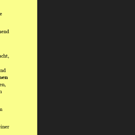
e 
hend 
cht, 
ind 
nen 
en, 
n 
m 
iner 