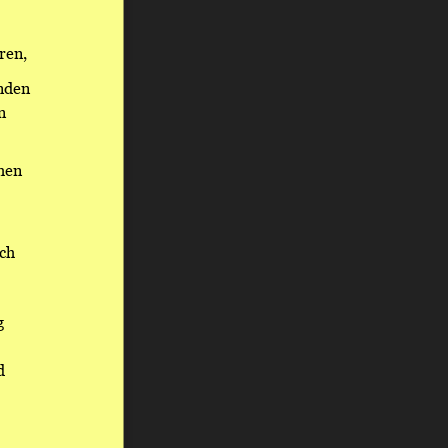
ren,
nden 
n 
hen 
ch 
g 
d 