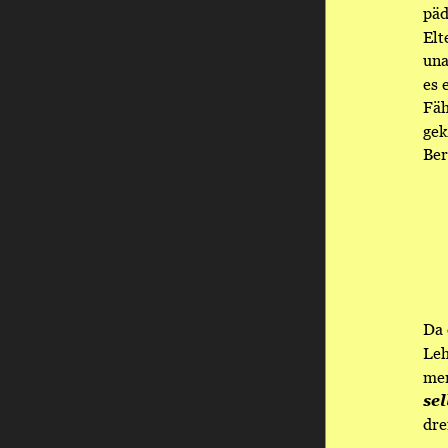
päd
Elt
una
es 
Fäh
gek
Ber
Da 
Leh
men
se
dre