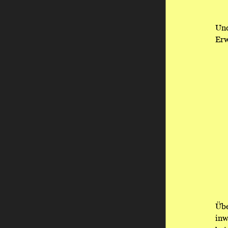
Und
Erw
Übe
inw