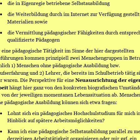
•
die in Eigenregie betriebene Selbstausbildung
•
die Weiterbildung durch im Internet zur Verfügung gestellt
Materialien sowie 
•
die Vermittlung pädagogischer Fähigkeiten durch entsprec
qualifizierte Pädagogen 
 eine pädagogische Tätigkeit im Sinne der hier dargestellten 
führungen kommen prinzipiell zwei Menschengruppen in Betra
lich 1) Menschen ohne pädagogische Ausbildung bzw. 
ufserfahrung und 2) Lehrer, die bereits im Schulbetrieb tätig s
r waren. Die Perspektive für eine 
Neuausrichtung der eige
eit
 hängt hier ganz von den konkreten biografischen Umständ
. von der jeweiligen momentanen Lebenssituation ab. Mensche
e pädagogische Ausbildung können sich etwa fragen: 
•
Lohnt sich ein pädagogisches Hochschulstudium für mich i
Hinblick auf spätere Arbeitsmöglichkeiten? 
•
Kann ich eine pädagogische Selbstausbildung parallel zu me
derzeitigen Arbeitstätigkeit organisieren oder mir ggf. ein 