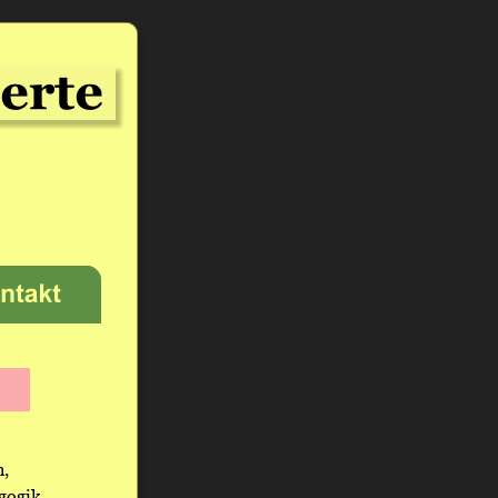
, 
gogik 