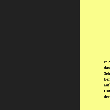
In 
das
Sch
Ber
auf
Unt
der