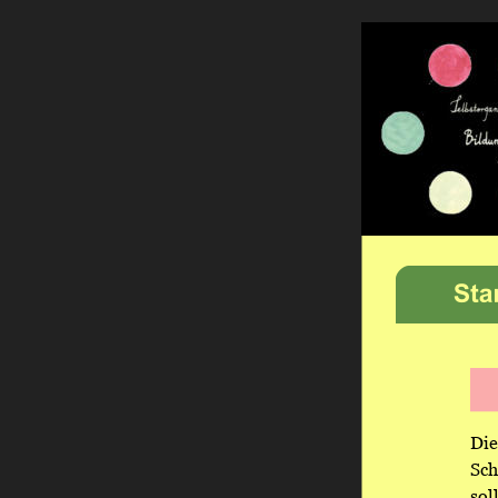
Die
Sch
sol