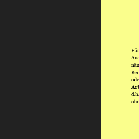
Für
Aus
näm
Ber
ode
Arb
d.h
ohn