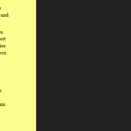
e 
 und 
s 
eit 
ies 
ern 
h 
um 