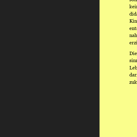
kei
did
Kin
ent
nah
erz
Die
sin
Leb
dar
zuk