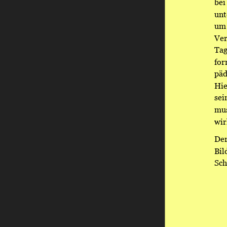
bei
unt
um 
Ver
Tag
for
päd
Hie
sei
mus
wir
Der
Bil
Sch