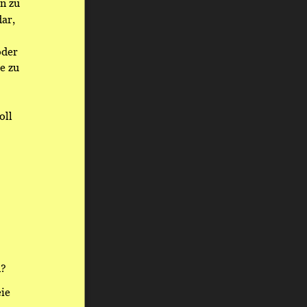
n zu 
ar, 
oder 
e zu 
oll 
? 
ie 