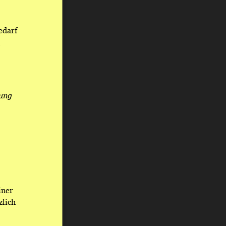
darf 
 
ung 
iner 
zlich 