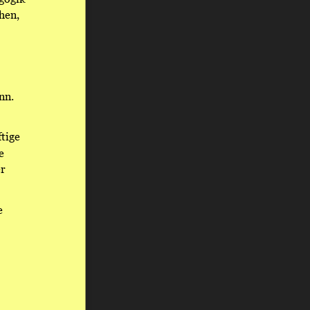
hen, 
nn. 
tige 
e 
r 
e 